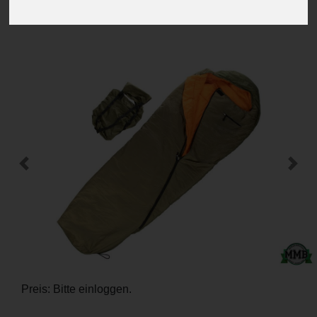
Winterschlafsack mit Packsack gebr.
-
+
Previous
Next
Preis: Bitte einloggen.