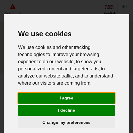
Angebote
English
Login
We use cookies
We use cookies and other tracking
technologies to improve your browsing
experience on our website, to show you
personalized content and targeted ads, to
analyze our website traffic, and to understand
where our visitors are coming from.
Home
Tschech. Winterschlafsack mit Packsack gebr.
I agree
Weiter einkaufen
I decline
Change my preferences
016079797 - Tschech.