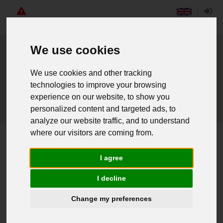
Angebote
English
Login
We use cookies
We use cookies and other tracking
technologies to improve your browsing
experience on our website, to show you
personalized content and targeted ads, to
analyze our website traffic, and to understand
where our visitors are coming from.
Weiter einkaufen
I agree
Home
I decline
Passwort vergessen
Change my preferences
Um ein neues Passwort zu generieren, füllen Sie bitte die