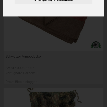
Schweizer Armeedecke
Art.Nr.: 000800067
Verfügbare Farben: 1
Preis: Bitte einloggen.