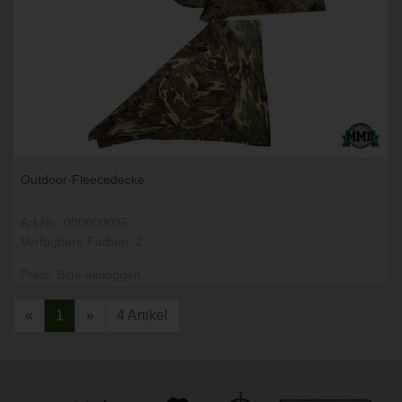
Outdoor-Fleecedecke
Art.Nr.: 000800035
Verfügbare Farben: 2
Preis: Bitte einloggen.
«
1
»
4 Artikel