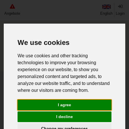
Angebote
English
Login
We use cookies
We use cookies and other tracking
technologies to improve your browsing
experience on our website, to show you
personalized content and targeted ads, to
Home
Neuware
Ausrüstung
Decken
analyze our website traffic, and to understand
where our visitors are coming from.
«
1
»
4 Artikel
I agree
I decline
Change my preferences