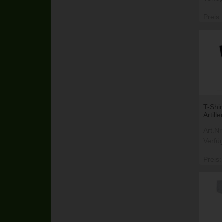
Preis:
T-Shi
Artille
Art.N
Verfü
Preis: