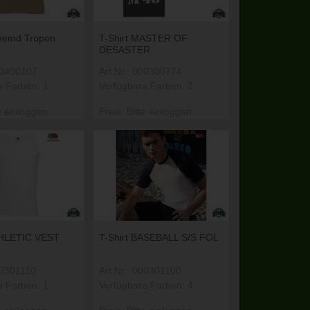
hemd Tropen
T-Shirt MASTER OF
DESASTER
000400107
Art.Nr.: 000300774
e Farben: 1
Verfügbare Farben: 2
e einloggen.
Preis: Bitte einloggen.
THLETIC VEST
T-Shirt BASEBALL S/S FOL
00301110
Art.Nr.: 000301100
e Farben: 1
Verfügbare Farben: 4