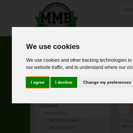
Hom
We use cookies
Home
Neuware
Bekleidung
T-Shirts
We use cookies and other tracking technologies to
HOME
«
our website traffic, and to understand where our vis
NEUHEITEN
›
BOOTS & BRACES
›
I agree
I decline
Change my preferences
MMT ( MICHAEL MÄNNLEIN TEXTIL )
›
LIFESET
TACGEAR
›
NEUWARE
›
BEKLEIDUNG
›
JACKEN & PARKAS
T-Shi
NECK
NÄSSESCHUTZ