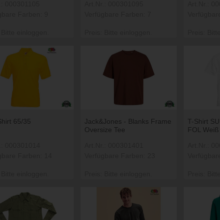
r.: 000301105
Art.Nr.: 000301095
Art.Nr.: 
gbare Farben: 9
Verfügbare Farben: 7
Verfügbar
 Bitte einloggen.
Preis: Bitte einloggen.
Preis: Bitt
hirt 65/35
Jack&Jones - Blanks Frame
T-Shirt 
Oversize Tee
FOL Weiß
r.: 000301014
Art.Nr.: 000301401
Art.Nr.: 0
gbare Farben: 14
Verfügbare Farben: 23
Verfügbar
 Bitte einloggen.
Preis: Bitte einloggen.
Preis: Bitt