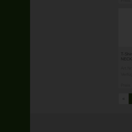
Preis:
T-Shi
NECK
Art.N
Verfü
Preis:
«