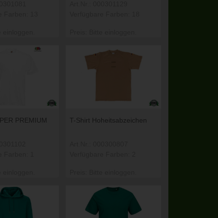
000301081
Art.Nr.: 000301129
e Farben: 13
Verfügbare Farben: 18
e einloggen.
Preis: Bitte einloggen.
SUPER PREMIUM
T-Shirt Hoheitsabzeichen
00301102
Art.Nr.: 000300807
e Farben: 1
Verfügbare Farben: 2
e einloggen.
Preis: Bitte einloggen.