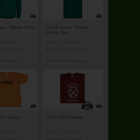
nes - Blanks Cosy
Jack & Jones - Blanks
Canvas Tee
000301410
Art.Nr.: 000301400
e Farben: 15
Verfügbare Farben: 23
e einloggen.
Preis: Bitte einloggen.
RMY orange
T-Shirt BW Artillerie
000300527
Art.Nr.: 000300830
e Farben: 1
Verfügbare Farben: 1