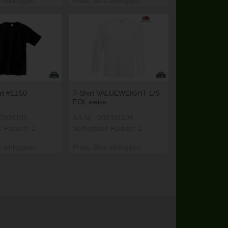
e einloggen.
Preis: Bitte einloggen.
rt #E150
T-Shirt VALUEWEIGHT L/S
FOL weiss
000308105
Art.Nr.: 000301108
e Farben: 2
Verfügbare Farben: 1
e einloggen.
Preis: Bitte einloggen.