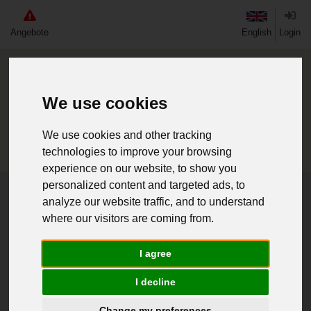
Angebote
English
Login
We use cookies
We use cookies and other tracking
technologies to improve your browsing
experience on our website, to show you
personalized content and targeted ads, to
Home
Neuware
Nähbedarf & Kurzwaren
analyze our website traffic, and to understand
Knöpfe
where our visitors are coming from.
I agree
«
1
»
4 Artikel
I decline
Change my preferences