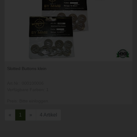
Slotted Buttons klein
Art.Nr.: 000100006
Verfügbare Farben: 1
Preis: Bitte einloggen.
«
1
»
4 Artikel