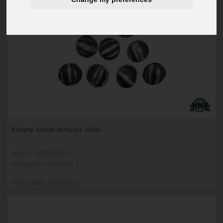
Knöpfe Metall schwarz silber
Art.Nr.: 900036012
Verfügbare Farben: 1
Preis: Bitte einloggen.