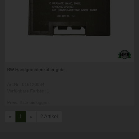
BW Handgranatenkoffer gebr.
Art.Nr.: 016120034
Verfügbare Farben: 1
Preis: Bitte einloggen.
«
1
»
2 Artikel