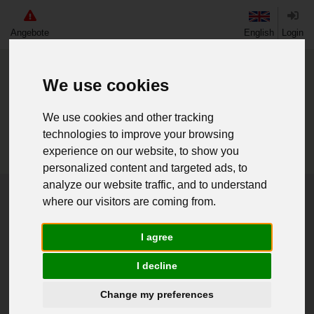
Angebote
English
Login
We use cookies
We use cookies and other tracking
technologies to improve your browsing
experience on our website, to show you
personalized content and targeted ads, to
analyze our website traffic, and to understand
Home
Paletten & Container
Transportbehälter
where our visitors are coming from.
I agree
«
1
»
2 Artikel
I decline
Change my preferences