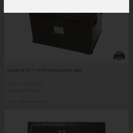
Zarges B 20 Y mit Einhängekasten gebr.
Art.Nr.: 016150163
Verfügbare Farben: 1
Preis: Bitte einloggen.