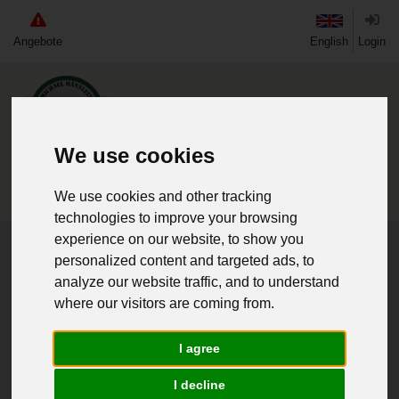
Angebote
English
Login
We use cookies
We use cookies and other tracking
technologies to improve your browsing
experience on our website, to show you
Home
Secondhand
Bekleidung
personalized content and targeted ads, to
Jacken & Mäntel
analyze our website traffic, and to understand
where our visitors are coming from.
«
1
»
6 Artikel
I agree
I decline