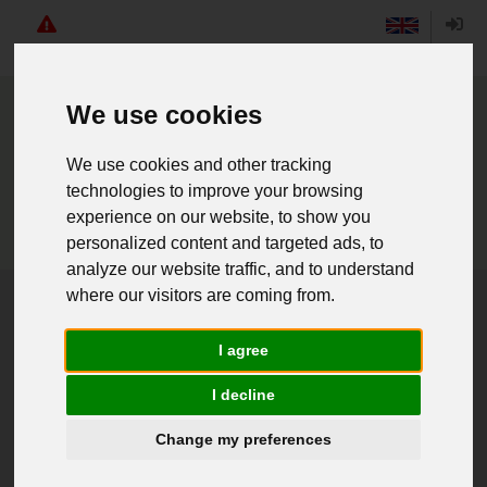
Angebote
English
Login
We use cookies
We use cookies and other tracking
technologies to improve your browsing
experience on our website, to show you
personalized content and targeted ads, to
analyze our website traffic, and to understand
where our visitors are coming from.
Home
Secondhand
Bekleidung
Kopfbedeckung
I agree
I decline
«
1
»
1 Artikel
Change my preferences