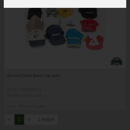
Second Hand Base Cap gebr.
Art.Nr.: 098000001
Verfügbare Farben: 1
Preis: Bitte einloggen.
«
1
»
1 Artikel