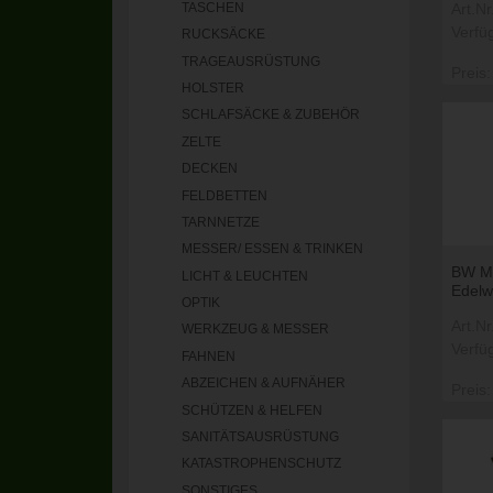
Art.N
TASCHEN
Verfü
RUCKSÄCKE
TRAGEAUSRÜSTUNG
Preis:
HOLSTER
SCHLAFSÄCKE & ZUBEHÖR
ZELTE
DECKEN
FELDBETTEN
TARNNETZE
MESSER/ ESSEN & TRINKEN
BW M
LICHT & LEUCHTEN
Edelw
OPTIK
Art.N
WERKZEUG & MESSER
Verfü
FAHNEN
ABZEICHEN & AUFNÄHER
Preis:
SCHÜTZEN & HELFEN
SANITÄTSAUSRÜSTUNG
KATASTROPHENSCHUTZ
SONSTIGES