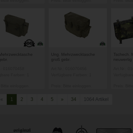
 Bitte einloggen.
Preis: Bitte einloggen.
Preis: Bitt
Mehrzwecktasche
Ung. Mehrzwecktasche
Tschech. 
gebr.
groß gebr.
neuwertig
r.: 016070458
Art.Nr.: 016070456
Art.Nr.: 
gbare Farben: 1
Verfügbare Farben: 1
Verfügbar
 Bitte einloggen.
Preis: Bitte einloggen.
Preis: Bitt
«
1
2
3
4
5
»
34
1064 Artikel