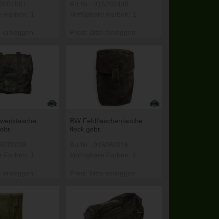
099001561
Art.Nr.: 016203448
e Farben: 1
Verfügbare Farben: 1
e einloggen.
Preis: Bitte einloggen.
wecktasche
BW Feldflaschentasche
ebr.
fleck.gebr.
016070038
Art.Nr.: 016060916
e Farben: 1
Verfügbare Farben: 1
e einloggen.
Preis: Bitte einloggen.