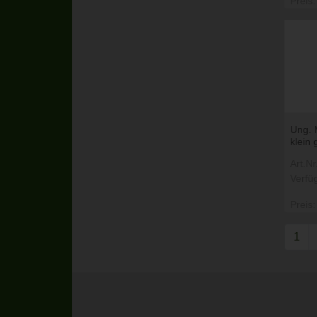
Preis:
Ung. 
klein 
Art.N
Verfü
Preis:
1