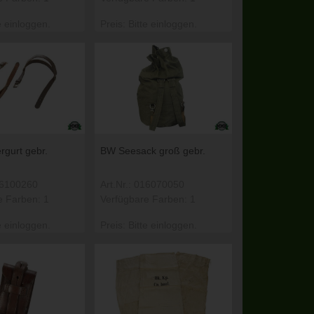
e einloggen.
Preis: Bitte einloggen.
rgurt gebr.
BW Seesack groß gebr.
016100260
Art.Nr.: 016070050
e Farben: 1
Verfügbare Farben: 1
e einloggen.
Preis: Bitte einloggen.