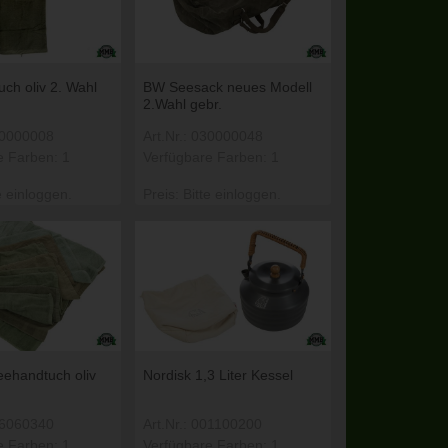
ch oliv 2. Wahl
BW Seesack neues Modell
2.Wahl gebr.
030000008
Art.Nr.: 030000048
e Farben: 1
Verfügbare Farben: 1
e einloggen.
Preis: Bitte einloggen.
teehandtuch oliv
Nordisk 1,3 Liter Kessel
016060340
Art.Nr.: 001100200
e Farben: 1
Verfügbare Farben: 1