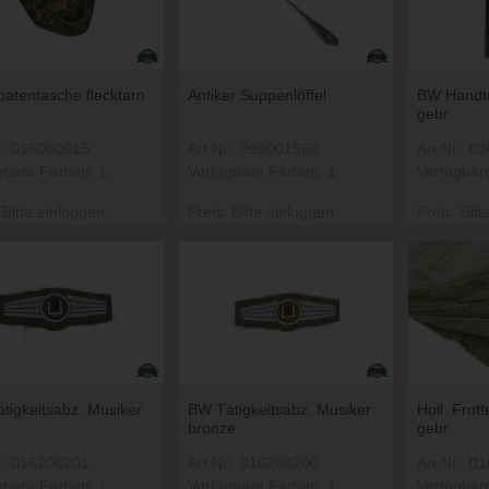
atentasche flecktarn
Antiker Suppenlöffel
BW Handtu
gebr.
r.: 016060915
Art.Nr.: 099001560
Art.Nr.: 
gbare Farben: 1
Verfügbare Farben: 1
Verfügbar
 Bitte einloggen.
Preis: Bitte einloggen.
Preis: Bitt
tigkeitsabz. Musiker
BW Tätigkeitsabz. Musiker
Holl. Frot
bronze
gebr.
r.: 016208201
Art.Nr.: 016208200
Art.Nr.: 
gbare Farben: 1
Verfügbare Farben: 1
Verfügbar