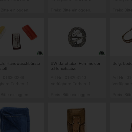
 Bitte einloggen.
Preis: Bitte einloggen.
Preis: Bitt
ch. Handwaschbürste
BW Barettabz. Fernmelder
Belg. Lede
toff
o.Hoheitsabz.
r.: 016300268
Art.Nr.: 016203140
Art.Nr.: 
gbare Farben: 1
Verfügbare Farben: 1
Verfügbar
 Bitte einloggen.
Preis: Bitte einloggen.
Preis: Bitt