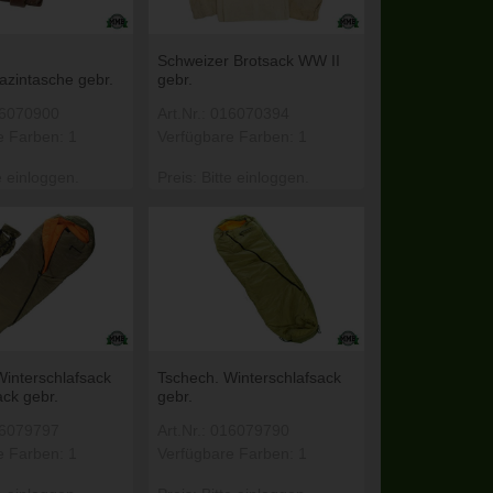
Schweizer Brotsack WW II
zintasche gebr.
gebr.
016070900
Art.Nr.: 016070394
e Farben: 1
Verfügbare Farben: 1
e einloggen.
Preis: Bitte einloggen.
Winterschlafsack
Tschech. Winterschlafsack
ck gebr.
gebr.
016079797
Art.Nr.: 016079790
e Farben: 1
Verfügbare Farben: 1