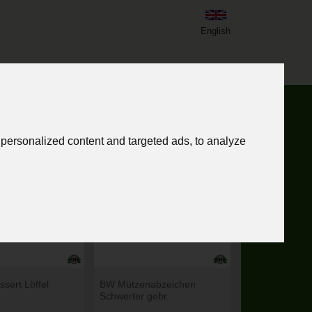
English
personalized content and targeted ads, to analyze
ssert Löffel
BW Mützenabzeichen
Schwerter gebr.