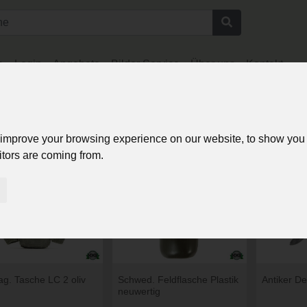
e
Login
Angebote
Bilder Service
Über uns
Kontakt
 improve your browsing experience on our website, to show you 
«
1
2
3
4
5
»
34
1064 Artikel
itors are coming from.
g. Tasche LC 2 oliv
Schwed. Feldflasche Plastik
Antiker De
neuwertig