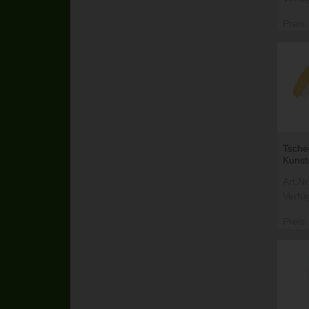
Preis:
Tsche
Kunsts
Art.N
Verfü
Preis: