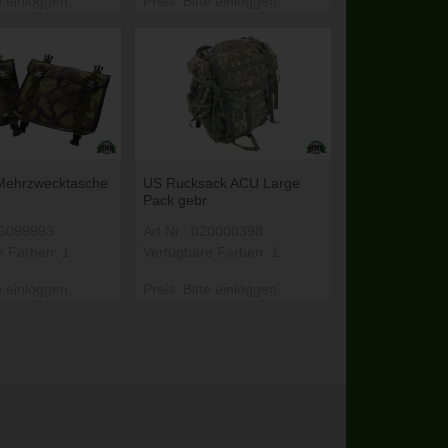
e einloggen.
Preis: Bitte einloggen.
Mehrzwecktasche
US Rucksack ACU Large
Pack gebr.
016099993
Art.Nr.: 020000398
e Farben: 1
Verfügbare Farben: 1
e einloggen.
Preis: Bitte einloggen.