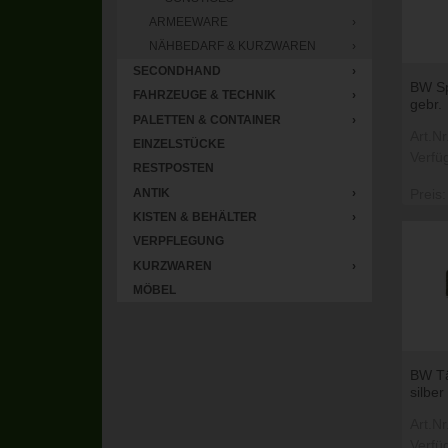
ARMEEWARE
›
NÄHBEDARF & KURZWAREN
›
SECONDHAND
›
BW Sp
FAHRZEUGE & TECHNIK
›
gebr.
PALETTEN & CONTAINER
›
Art.N
EINZELSTÜCKE
Verfü
RESTPOSTEN
Preis:
ANTIK
›
KISTEN & BEHÄLTER
›
VERPFLEGUNG
KURZWAREN
›
MÖBEL
BW Tä
silber
Art.N
Verfü