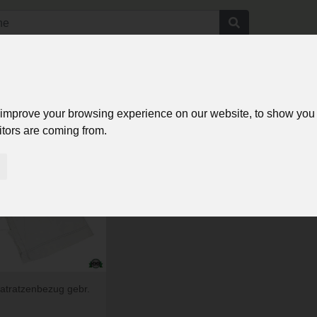
e
Login
Angebote
Bilder Service
Über uns
Kontakt
 improve your browsing experience on our website, to show you 
itors are coming from.
1
»
1 Artikel
tratzenbezug gebr.