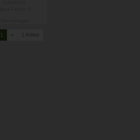
r.: 016300091
gbare Farben: 1
 Bitte einloggen.
1
»
1 Artikel