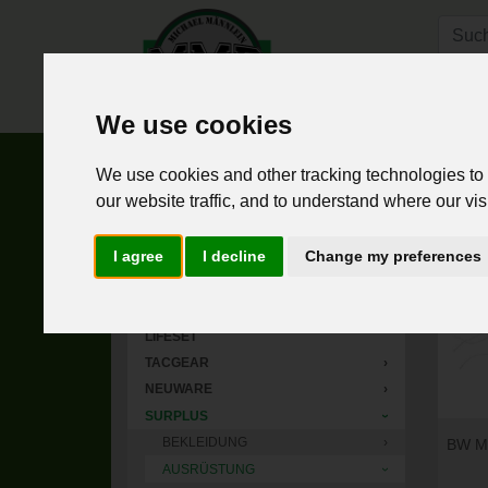
Hom
We use cookies
Home
Surplus
Ausrüstung
Feldbetten
We use cookies and other tracking technologies to
our website traffic, and to understand where our vis
HOME
«
I agree
I decline
Change my preferences
NEUHEITEN
›
BOOTS & BRACES
›
MMT ( MICHAEL MÄNNLEIN TEXTIL )
›
LIFESET
TACGEAR
›
NEUWARE
›
SURPLUS
›
BEKLEIDUNG
›
BW Ma
AUSRÜSTUNG
›