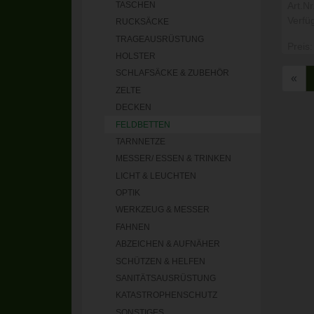
Art.N
TASCHEN
Verfü
RUCKSÄCKE
TRAGEAUSRÜSTUNG
Preis:
HOLSTER
SCHLAFSÄCKE & ZUBEHÖR
«
ZELTE
DECKEN
FELDBETTEN
TARNNETZE
MESSER/ ESSEN & TRINKEN
LICHT & LEUCHTEN
OPTIK
WERKZEUG & MESSER
FAHNEN
ABZEICHEN & AUFNÄHER
SCHÜTZEN & HELFEN
SANITÄTSAUSRÜSTUNG
KATASTROPHENSCHUTZ
SONSTIGES