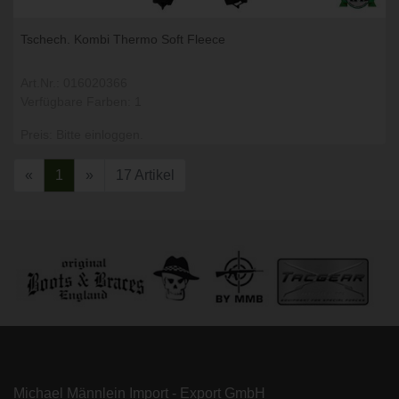
Tschech. Kombi Thermo Soft Fleece
Art.Nr.: 016020366
Verfügbare Farben: 1
Preis: Bitte einloggen.
«
1
»
17 Artikel
Michael Männlein Import - Export GmbH